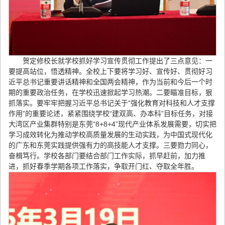
贺定修校长就学校抓好学习宣传贯彻工作提出了三点意见：一
要提高站位，悟透精神。全校上下要将学习好、宣传好、贯彻好习
近平总书记重要讲话精神和全国两会精神，作为当前和今后一个时
期的重要政治任务，在学校迅速掀起学习热潮。二要瞄准目标，狠
抓落实。要牢牢把握习近平总书记关于“强化教育对科技和人才支撑
作用”的重要论述，紧紧围绕学校“建双高、办本科”目标任务，对接
大湾区产业集群特别是东莞“8+8+4”现代产业体系发展需要，切实把
学习成效转化为推动学校高质量发展的生动实践，为中国式现代化
的广东和东莞实践提供强有力的高技能人才支撑。三要勠力同心，
奋楫笃行。学校各部门要结合部门工作实际，抓早赶前，加力推
进，抓好春季学期各项工作落实，争取开门红、夺取全年胜。